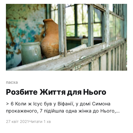
пасха
Розбите Життя для Нього
> 6 Коли ж Ісус був у Віфанії, у домі Симона
прокаженого, 7 підійшла одна жінка до Нього,
маючи алябастрову пляшечку дорогоцінного
27 квіт 2021
Читати 1 хв
мира, і вилила на Його голову, як сидів при столі
Він. 8 Як побачили ж учні це, то обурилися та й