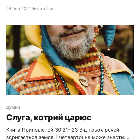
потреби. Деякі йдуть далі, і кажуть про те, що Бог
24 бер 2021
Читати 5 хв
повинен їм дати все, що їм заманеться, аби тільки
їх віра була сильна. Про віру і бажання - це
окрема дуже велика бесіда, але іноді Бог
думки
Слуга, котрий царює
Книга Приповістей 30:21- 23 Від трьох речей
здригається земля, і четвертої не може знести: