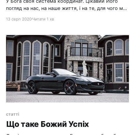
У Бога своя система координат. Цікавий Його
погляд на нас, на наше життя, і на те, для чого ми
повинні жити... Коли читав Фил 1: 29-30, то трохи
13 серп 2020
Читати 1 хв
заціпило... Зараз вже відпустило, і вирішив вам
про це написати. > 29 [sword:///Филип'ян 1:29] Бо
вчинено вам
статті
Що таке Божий Успіх