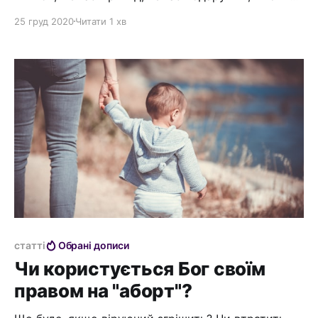
ні пітард... Перше Різдво, перше Різдво... Але ми
25 груд 2020
Читати 1 хв
нарешті отримали те, що нам потрібно- Перше
Різдво У брудній маленькій стайні у Віфлеємі
Марія та Йосип нічого не мали Крім світла світу
Яке сходить з
статті
Обрані дописи
Чи користується Бог своїм
правом на "аборт"?