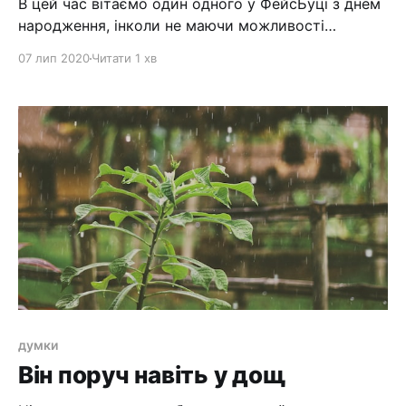
В цей час вітаємо один одного у ФейсБуці з днем
народження, інколи не маючи можливості
познайомитись поза комп'ютером. Я розумію, що
07 лип 2020
Читати 1 хв
це трохи дивно, коли ти і в очі не бачив тих, хто
тебе вітає... Але як написано у 1Кор 13: "зараз ми
бачимо як через тускле
думки
Він поруч навіть у дощ