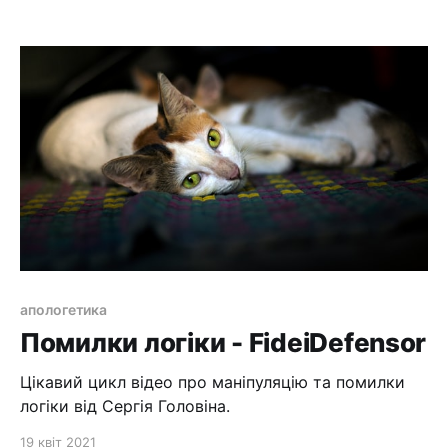
сміливість Петра та Івана, і спостерігши, що то
люди обидва невчені та прості, дивувалися, і
пізнали їх, що вони з Ісусом були. Але,
апологетика
Помилки логіки - FideiDefensor
Цікавий цикл відео про маніпуляцію та помилки
логіки від Сергія Головіна.
19 квіт 2021