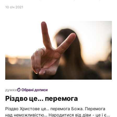
Наскільки була сувора зима у той час? * Які звірі
10 січ 2021
були поруч із немовлям, у час, коли прийшли
пастухи до Ісуса? * Чи знайшли волхви Ісуса у
яслах? Дивно, але у нас сформована дуже
думки
Обрані дописи
Різдво це... перемога
Різдво Христове це... перемога Божа. Перемога
над неможливістю... Народитися від діви - це і є