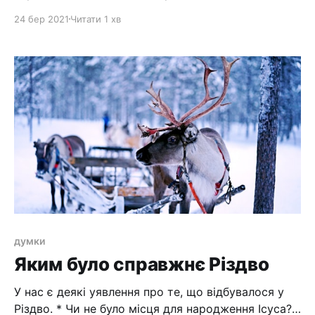
коли раб стає царем, коли нерозумний наїдається
24 бер 2021
Читати 1 хв
досхочу хліба, коли рабиня виганяє свою
господиню, коли лиха жінка попадеться
порядному чоловікові. Рад’ярд Кіплінґ, Слуга,
котрий царює Три речі землю трусять, Чотири ж –
не знести, Це
думки
Яким було справжнє Різдво
У нас є деякі уявлення про те, що відбувалося у
Різдво. * Чи не було місця для народження Ісуса? *