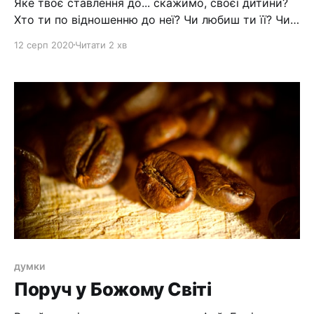
Яке твоє ставлення до... скажимо, своєї дитини?
Хто ти по відношенню до неї? Чи любиш ти її? Чи
ти батько, або матір по відношенню до неї? Цю
12 серп 2020
Читати 2 хв
дилему вирішував Соломон, коли розбирав
суперечку двох жінок по відношеню до дитя (1
Цар 3:16-27)" > 16 [sword:///1. Царів
думки
Поруч у Божому Світі