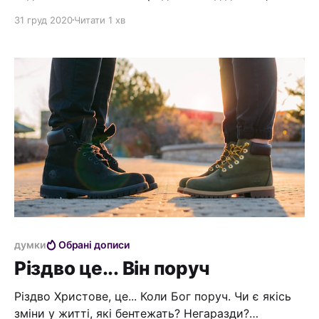
та сама неможливість. І це тому, що Бог творить
31 груд 2020
Читати 1 хв
дива! Для Нього нема нічого неможливого...
Перемога над безвихіддю... Коли ти шукаєш місце
для своєї нареченої, для того, щоб вона могла
народити, але не знаходиш... Але Бог
думки
Обрані дописи
Різдво це... Він поруч
Різдво Христове, це... Коли Бог поруч. Чи є якісь
зміни у житті, які бентежать? Негаразди?