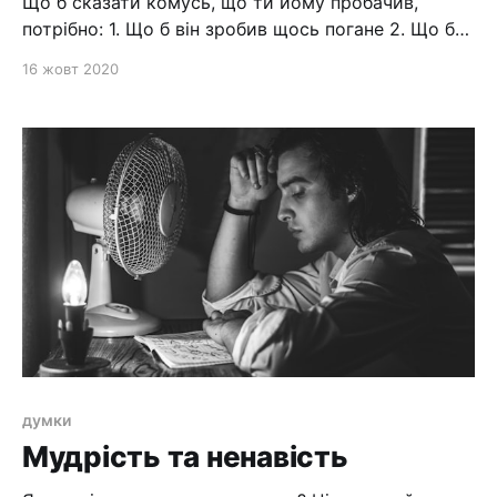
Що б сказати комусь, що ти йому пробачив,
потрібно: 1. Що б він зробив щось погане 2. Що б
він був за це засуджений 3. Що б він усвідомив
16 жовт 2020
свою провину 4. Що б він покаявся Потім можна
сказати і про прощення.
думки
Мудрість та ненавість