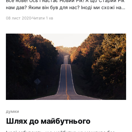
Все нове! Ось і настає Новий Рік! А що Старий Рік
нам дав? Яким він був для нас? Іноді ми схожі на
мою собаку або кота: Береш ти пилосос, що б
08 лист 2020
Читати 1 хв
прибратися в квартирі ... Вмикаєш ... І кіт або
собака відразу схоплюються і давай пильно
спостерігати за щіткою, як ніби це
думки
Шлях до майбутнього