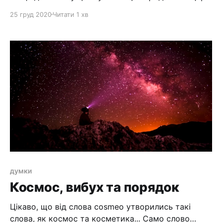
всесвіту в хліву. Це життя царя, який став як
25 груд 2020
Читати 1 хв
маленька, немічна, звичайна дитина. Це
переслідування двохрічної дитини, для того, щоб її
вбити, тільки тому, що вона народилась. І все це
для того, щоб показати
думки
Космос, вибух та порядок
Цікаво, що від слова cosmeo утворились такі
слова, як космос та косметика... Само слово