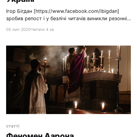
Ігор Бігдан [https://www.facebook.com/ibigdan]
зробив репост і у безлічі читачів виникли резонні
запитання "звідки ці дані, і що це за графіки". > На
05 лип 2020
Читати 4 хв
жаль, уряд не зміг створити єдиний адекватний
портал з усіма даними по ковіду і кожна
організація створює свій варіант аналітичних
панелей в
статті
Феномен Аарона