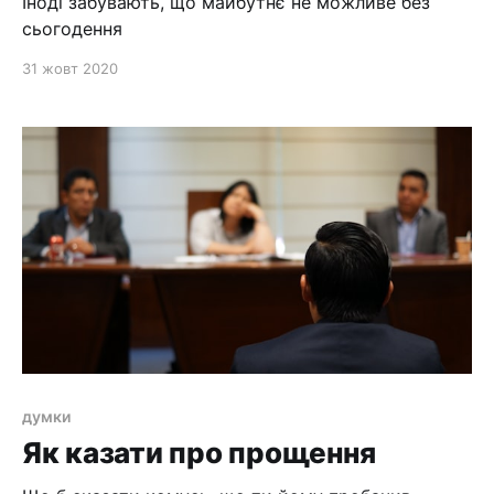
Іноді забувають, що майбутнє не можливе без
сьогодення
31 жовт 2020
думки
Як казати про прощення