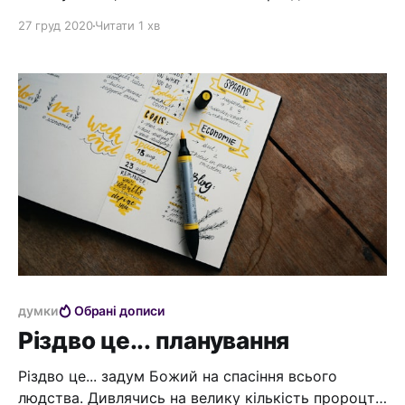
Можливо обставини затискають так, що не знаєш
27 груд 2020
Читати 1 хв
куди дітись, і місця для тебе на цій планеті просто
немає? Можливо ти маєш непростий діалог зі
своєю совістю, тому що твоє життя мяко кажучи
складне... Можливо ти
думки
Обрані дописи
Різдво це... планування
Різдво це... задум Божий на спасіння всього
людства. Дивлячись на велику кількість пророцтв,