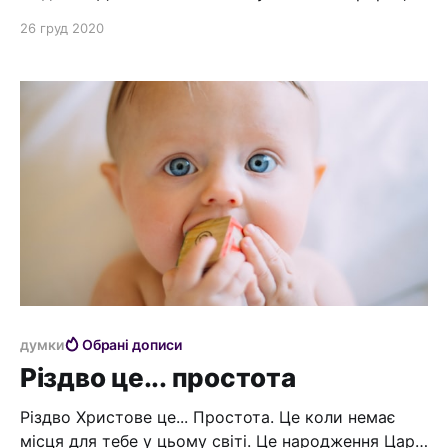
які вже здійснились у Христі, приходиш до думки,
26 груд 2020
що різдво Іісуса, це не випадковість. Це глибоке
планування Бога по спасінню людства від гріха та
смерті. Планування, яке здійснювалося від
початку Світу. Планування - показати свою любов
і жертовність
думки
Обрані дописи
Різдво це... простота
Різдво Христове це... Простота. Це коли немає
місця для тебе у цьому світі. Це народження Царя