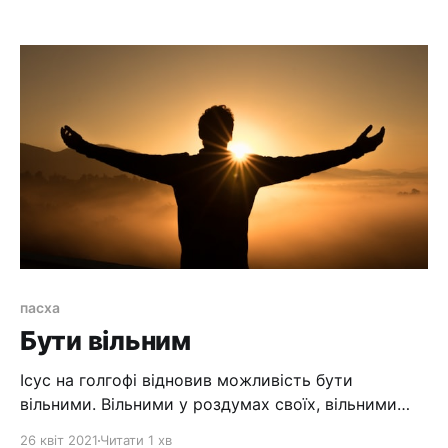
розбійників. 47 І Він кожного дня у храмі навчав. А
первосвященики й книжники й найважніші з
народу шукали, щоб Його погубити, 48 але
пасха
Бути вільним
Ісус на голгофі відновив можливість бути
вільними. Вільними у роздумах своїх, вільними
для того, що би йти за Ним. Вільними, що би ми
26 квіт 2021
Читати 1 хв