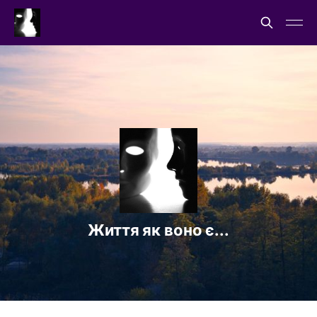
Життя як воно є...