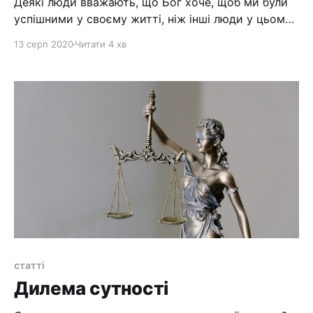
Деякі люди вважають, що Бог хоче, щоб ми були
успішними у своєму житті, ніж інші люди у цьому
світі. Були здоровими, багатими... А коли людина
13 серп 2020
Читати 4 хв
починає хворіти, чи у неї згорає хата, чи вона
втрачає бізнес, чи гроші, вони кажуть, що ця
людина згрішила, і що Бог її так карає.
статті
Дилема сутності