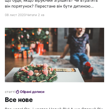
Що буде, якщо віруючий згрішить? Чи втратить
він порятунок? Перестане він бути дитиною
Божою? Чи зробить Бог "аборт", якщо ви
08 лист 2020
Читати 2 хв
згрішили? Біблія зображує взаємини між Богом і
людьми на прикладі взаємин між отцем і дитиною.
І це цілком зрозуміла аналогія для багатьох. > Ви
свою дитину, як карати
статті
Обрані дописи
Все нове