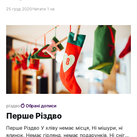
cosmeo перекладається як "порядок"... Так
25 груд 2020
Читати 1 хв
завдяки косметиці жінки наводять "порядок" на
своєму обличчі. Коли нас вчили у СРСР, то космос
для нас був холодним, убивчим, наповненим
уламками. Це був результат великого вибуху,
різдво
Обрані дописи
Перше Різдво
Перше Різдво У хліву немає місця, Ні мішури, ні
ялинок, Немає гірлянд, немає подарунків, Ні снігу,