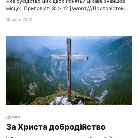
Яке сусідство цих двох понять? Цікаве знайшов
місце: Приповісті 8: > 12 [sword:///Приповістей
8:12] Я, мудрість, живу разом з розумом, і
18 серп 2020
знаходжу пізнання розважне. 13 [sword:///
Приповістей 8:13] Страх Господній лихе все
ненавидіти: я ненавиджу пиху та гордість, і
дорогу лиху та лукаві уста! 14 [sword:///
Приповістей
думки
За Христа добродійство