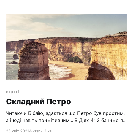
тому і раділи... Але зовсім скоро Ісуса поведуть
на суд, і люди зрозуміють, що Він не той, ким Його
уявляли, і відвернуться від Нього. > "і
статті
Складний Петро
Читаючи Біблію, здається що Петро був простим,
а іноді навіть примітивним... В Діях 4:13 бачимо як
дивились інші на Петра та Івана: > 13 А бачивши
25 квіт 2021
Читати 3 хв