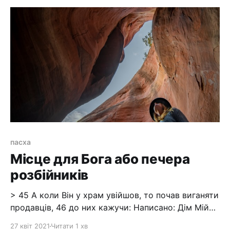
сказали: Нащо таке марнотратство? 9 Бо дорого
пасха
Місце для Бога або печера
розбійників
> 45 А коли Він у храм увійшов, то почав виганяти
продавців, 46 до них кажучи: Написано: Дім Мій
дім молитви, а ви з нього зробили печеру
27 квіт 2021
Читати 1 хв