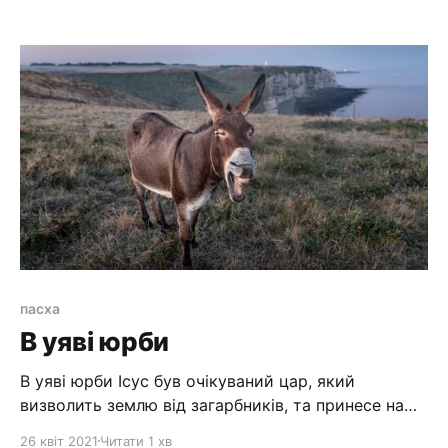
могли обирати Життя.
пасха
В уяві юрби
В уяві юрби Ісус був очікуваний цар, який
визволить землю від загарбників, та принесе на
землю мир. Тому і зустрічали Його так гучно,
26 квіт 2021
Читати 1 хв