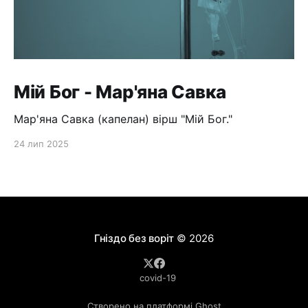
Мій Бог - Мар'яна Савка
Мар'яна Савка (капелан) вірш "Мій Бог."
24 лип 2025
Гніздо без воріт
© 2026
covid-19
Створено на платформі Ghost