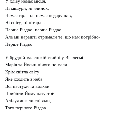
У хліву немає місця,
Ні мішури, ні ялинок,
Немає гірлянд, немає подарунків,
Ні снігу, ні пітард...
Перше Різдво, перше Різдво...
Але ми нарешті отримали те, що нам потрібно-
Перше Різдво
У брудній маленькій стайні у Віфлеємі
Марія та Йосип нічого не мали
Крім світла світу
Яке сходить з неба.
Всі пастухи та волхви
Прибігли Йому назустріч.
Алілуя ангели співали,
Того першого Різдва