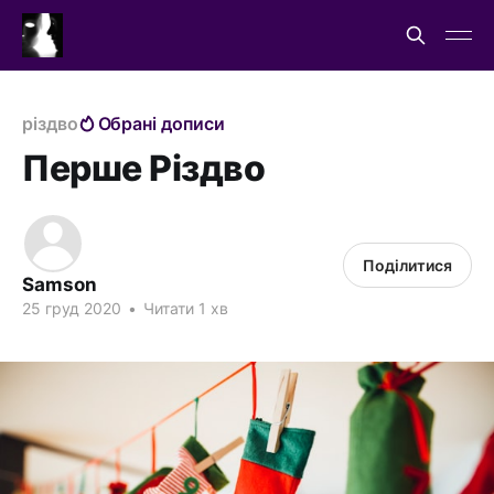
різдво
Обрані дописи
Перше Різдво
Поділитися
Samson
25 груд 2020
•
Читати 1 хв