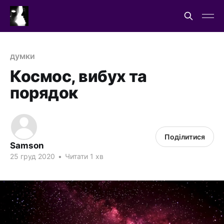
думки
Космос, вибух та
порядок
Поділитися
Samson
25 груд 2020
•
Читати 1 хв