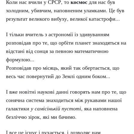
космос
Коли нас вчили у СРСР, то
для нас був
холодним, убивчим, наповненим уламками. Це був
результат великого вибуху, великої катастрофи...
І тільки вчитель з астрономії із здивуванням
розповідав про те, що орбіти планет знаходяться на
відстані від сонця за певною математичною
формулою...
Розповідав про місяць, який так обертається, що
весь час повернутий до Землі одним боком...
І вже новітні наукові данні говорять нам про те, що
сонячна система знаходиться між рукавами нашої
галактики
у самісінькій пустоті
, яка наповнена
безліччю зірок, які ми бачимо.
І все це існує і рухається, і дозволяє нам