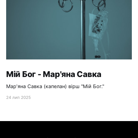
Мій Бог - Мар'яна Савка
Мар'яна Савка (капелан) вірш "Мій Бог."
24 лип 2025