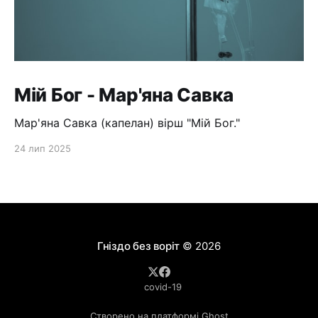
Мій Бог - Мар'яна Савка
Мар'яна Савка (капелан) вірш "Мій Бог."
24 лип 2025
Гніздо без воріт
© 2026
covid-19
Створено на платформі Ghost