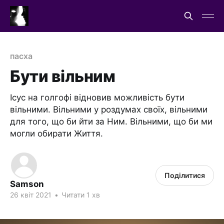
пасха
Бути вільним
Ісус на голгофі відновив можливість бути
вільними. Вільними у роздумах своїх, вільними
для того, що би йти за Ним. Вільними, що би ми
могли обирати Життя.
Поділитися
Samson
26 квіт 2021
•
Читати 1 хв