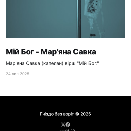
Мій Бог - Мар'яна Савка
Мар'яна Савка (капелан) вірш "Мій Бог."
24 лип 2025
Гніздо без воріт
© 2026
covid-19