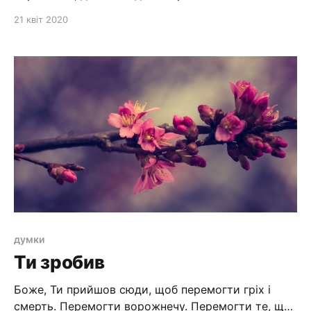
виглядає фантастичною, була подолана Ісусом. Він
21 квіт 2020
зробив неймовірне! Він зруйнував перепону між
людиною і Богом, та дав шлях до змін у житті
людини... Смерте, де твоє жало?
думки
Ти зробив
Боже, Ти прийшов сюди, щоб перемогти гріх і
смерть. Перемогти ворожнечу. Перемогти те, що