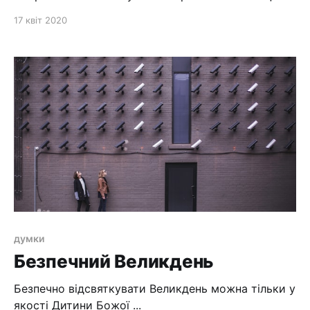
"магія" робиться не на землі, не в церквах, а на
17 квіт 2020
небесах....
думки
Безпечний Великдень
Безпечно відсвяткувати Великдень можна тільки у
якості Дитини Божої ...