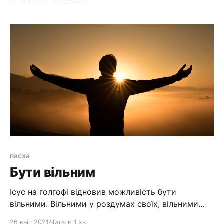
розбійників. 47 І Він кожного дня у храмі навчав. А
первосвященики й книжники й найважніші з
народу шукали, щоб Його погубити, 48 але
пасха
Бути вільним
Ісус на голгофі відновив можливість бути
вільними. Вільними у роздумах своїх, вільними
для того, що би йти за Ним. Вільними, що би ми
26 квіт 2021
Читати 1 хв