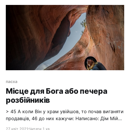
Він. 8 Як побачили ж учні це, то обурилися та й
сказали: Нащо таке марнотратство? 9 Бо дорого
пасха
Місце для Бога або печера
розбійників
> 45 А коли Він у храм увійшов, то почав виганяти
продавців, 46 до них кажучи: Написано: Дім Мій
дім молитви, а ви з нього зробили печеру
27 квіт 2021
Читати 1 хв