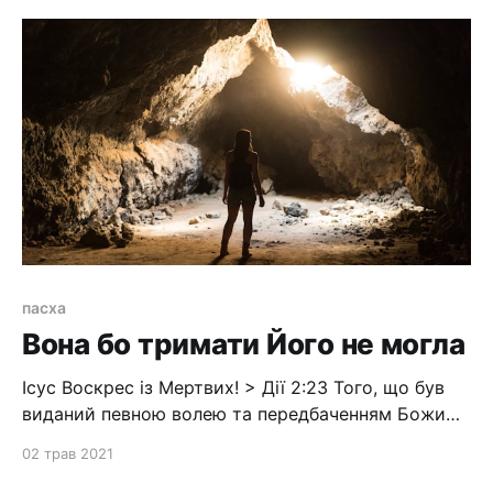
нетлінну й непорочну та нев'янучу, заховану в небі
пасха
Вона бо тримати Його не могла
Ісус Воскрес із Мертвих! > Дії 2:23 Того, що був
виданий певною волею та передбаченням Божим,
ви руками беззаконників розп'яли та забили.24 Та
02 трав 2021
Бог воскресив Його, пута смерти усунувши, вона
бо тримати Його не могла.