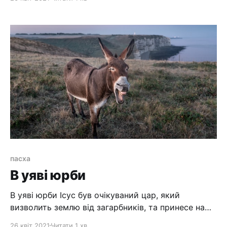
могли обирати Життя.
пасха
В уяві юрби
В уяві юрби Ісус був очікуваний цар, який
визволить землю від загарбників, та принесе на
землю мир. Тому і зустрічали Його так гучно,
26 квіт 2021
Читати 1 хв