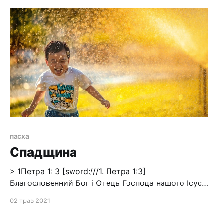
пасха
Спадщина
> 1Петра 1: 3 [sword:///1. Петра 1:3]
Благословенний Бог і Отець Господа нашого Ісуса
Христа, що великою Своєю милістю відродив нас
02 трав 2021
до живої надії через воскресення з мертвих Ісуса
Христа, 4 [sword:///1. Петра 1:4] на спадщину