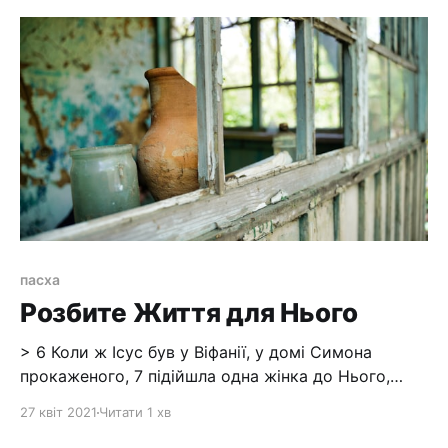
пасха
Розбите Життя для Нього
> 6 Коли ж Ісус був у Віфанії, у домі Симона
прокаженого, 7 підійшла одна жінка до Нього,
маючи алябастрову пляшечку дорогоцінного
27 квіт 2021
Читати 1 хв
мира, і вилила на Його голову, як сидів при столі