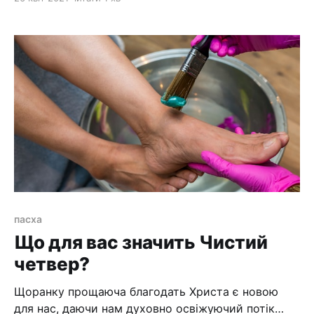
тому і раділи... Але зовсім скоро Ісуса поведуть
на суд, і люди зрозуміють, що Він не той, ким Його
уявляли, і відвернуться від Нього. > "і
пасха
Що для вас значить Чистий
четвер?
Щоранку прощаюча благодать Христа є новою
для нас, даючи нам духовно освіжуючий потік