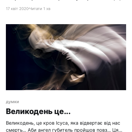
ми є... Ти мене, грішного, мертвого, який був
17 квіт 2020
Читати 1 хв
байдужим до Тебе, який був ворогом Тобі, змінив
назавжди. Ти переміг мене, моє єство, і зробив
переможцем. Ти доторкнувся мого серця. Ти дав
мені Життя. Ти визволив від
думки
Великодень це...
Великодень, це кров Ісуса, яка відвертає від нас
смерть... Аби ангел губитель пройшов повз... Ця