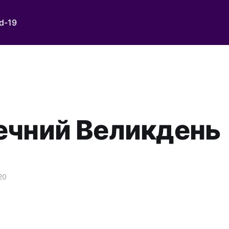
d-19
ечний Великдень
20