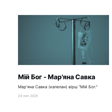
Мій Бог - Мар'яна Савка
Мар'яна Савка (капелан) вірш "Мій Бог."
24 лип 2025