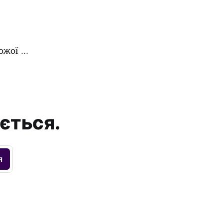
жої ...
ється.
я