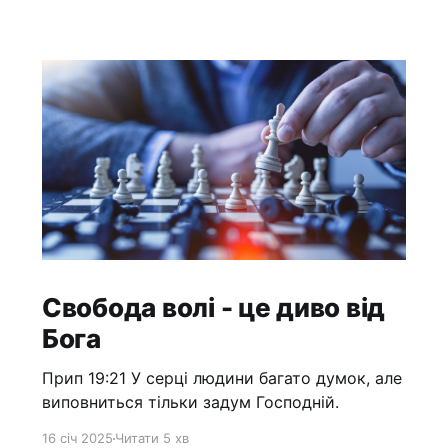
Свобода волі - це диво від
Бога
Прип 19:21 У серці людини багато думок, але
виповниться тільки задум Господній.
16 січ 2025
Читати 5 хв