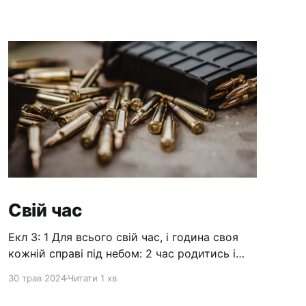
Свій час
Екл 3: 1 Для всього свій час, і година своя
кожній справі під небом: 2 час родитись і
час помирати, час садити і час виривати
30 трав 2024
Читати 1 хв
посаджене, 3 час вбивати і час лікувати, час
руйнувати і час будувати, 4 час плакати й