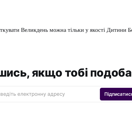
ткувати Великдень можна тільки у якості Дитини Бо
шись, якщо тобі подоба
ведіть електронну адресу
Підписатис