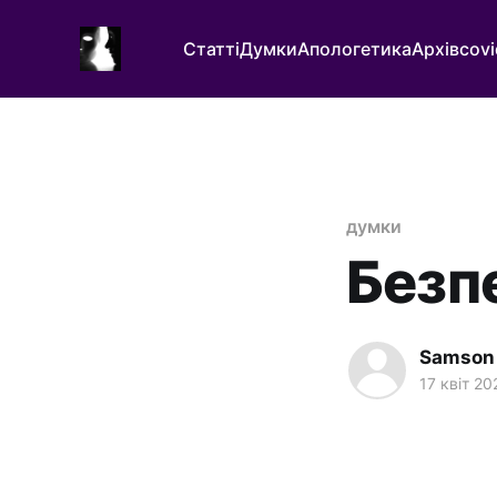
Статті
Думки
Апологетика
Архів
covi
думки
Безп
Samson
17 квіт 20