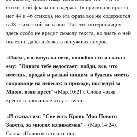
стихи этой фразы не содержат (в оригинале просто
нет 44 и 46 стихов), но эта фраза все же содержится
в 48 стихе этой же главы. Так что интерполяция
здесь особо не вредит смыслу текста, но знать о ней
полезно, дабы избежать ненужных споров.
Иисус, взглянув на него, полюбил его и сказал
«
ему: "Одного тебе недостает: пойди, все, что
имеешь, продай и раздай нищим, и будешь иметь
сокровище на небесах; и приходи, последуй за
Мною, взяв крест
"»(Мар.10:21). Слова «взяв
крест» в оригинале отсутствуют.
И сказал им: "Сие есть Кровь Моя Нового
«
Завета, за многих изливаемая"
» (Мар.14:24).
Слова «Нового» в тексте нет.