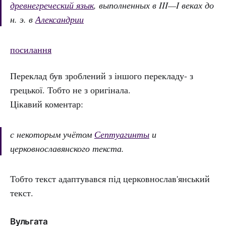
древнегреческий язык
, выполненных в III—I веках до
н. э. в
Александрии
посилання
Переклад був зроблений з іншого перекладу- з
грецької. Тобто не з оригінала.
Цікавий коментар:
с некоторым учётом
Септуагинты
и
церковнославянского текста.
Тобто текст адаптувався під церковнослав'янський
текст.
Вульгата