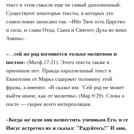
текст в этом смысле еще не самый дополненный.
Существуют некоторые тексты, в которых это
славословие записано так: «Ибо Твое есть Царство
и сила, и слава Отца, Сына и Святого Духа во веки.
Аминь».
сей же род изгоняется только молитвою и
«…
постом
» (Матф.17:21). Этого текста также в
оригинале нет. Правда параллельный текст в
Евангелии от Марка содержит половину этой
фразы, а именно: «И сказал им: "Сей род не может
выйти иначе, как от молитвы» (Мар.9:29). Слова о
посте — скорее всего интерполяция.
Когда же шли они возвестить ученикам Его, и се
«
Иисус встретил их и сказал: "Радуйтесь!" И они,