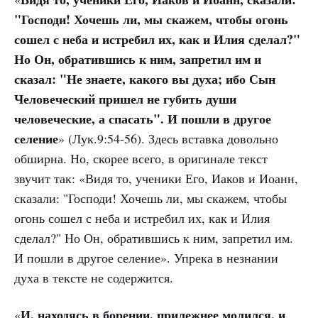
"Господи! Хочешь ли, мы скажем, чтобы огонь
сошел с неба и истребил их, как и Илия сделал?"
Но Он, обратившись к ним, запретил им и
сказал: "Не знаете, какого вы духа; ибо Сын
Человеческий пришел не губить души
человеческие, а спасать". И пошли в другое
селение
» (Лук.9:54-56). Здесь вставка довольно
обширна. Но, скорее всего, в оригинале текст
звучит так: «Видя то, ученики Его, Иаков и Иоанн,
сказали: "Господи! Хочешь ли, мы скажем, чтобы
огонь сошел с неба и истребил их, как и Илия
сделал?" Но Он, обратившись к ним, запретил им.
И пошли в другое селение». Упрека в незнании
духа в тексте не содержится.
И, находясь в борении, прилежнее молился, и
«