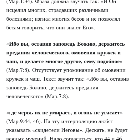
(Мар.1:34). Фраза должна звучать так: «И Он
исцелил многих, страдавших различными
болезнями; изгнал многих бесов и не позволял
бесам говорить, что они знают Его».
Ибо вы, оставив заповедь Божию, держитесь
«
предания человеческого, омовения кружек и
чаш, и делаете многое другое, сему подобное
»
(Мар.7:8). Отсутствует упоминание об омовении
кружек и чаш. Текст звучит так: «Ибо вы, оставив
заповедь Божию, держитесь предания
человеческого» (Мар.7:8).
де червь их не умирает, и огонь не угасает
«г
»
(Мар.9:44, 46). На эту интерполяцию любят
указывать «свидетели Иеговы». Дескать, не будет
вечных мучений. Надо согласиться, что 44 и 46