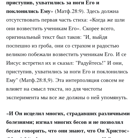
приступив, ухватились за ноги Его и
поклонились Ему
» (Матф.28:9). Здесь должна
отсутствовать первая часть стиха: «Когда же шли
они возвестить ученикам Его». Скорее всего,
оригинальный текст был таков: "И, выйдя
поспешно из гроба, они со страхом и радостью
великою побежали возвестить ученикам Его. И се
Иисус встретил их и сказал: "Радуйтесь!" И они,
приступив, ухватились за ноги Его и поклонились
Ему" (Матф.28:8,9). Эта интерполяция совсем не
влияет на смысл текста, но для чистоты
эксперимента мы все же должны о ней упомянуть.
И Он исцелил многих, страдавших различными
«
болезнями; изгнал многих бесов и не позволял
бесам говорить, что они знают, что Он Христос
»