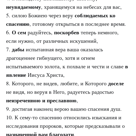
неувядаемому
, хранящемуся на небесах для вас,
соблюдаемых ко
5. силою Божиею через веру
спасению
, готовому открыться в последнее время.
О сем
поскорбев
6.
радуйтесь,
теперь немного,
если нужно, от различных искушений,
дабы
7.
испытанная вера ваша оказалась
драгоценнее гибнущего, хотя и огнем
в
испытываемого золота, к похвале и чести и славе
явление
Иисуса Христа,
доселе
8. Которого, не видев, любите, и Которого
не видя, но веруя в Него, радуетесь радостью
неизреченною и преславною
,
9. достигая наконец верою вашею спасения душ.
10. К сему-то спасению относились изыскания и
исследования пророков, которые предсказывали о
назначенной вам благодати
,