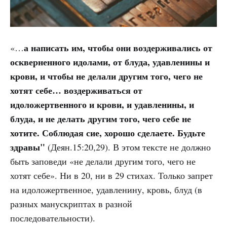
а написать им, чтобы они воздерживались от
«…
оскверненного идолами, от блуда, удавленины и
крови, и чтобы не делали другим того, чего не
хотят себе… воздерживаться от
идоложертвенного и крови, и удавленины, и
блуда, и не делать другим того, чего себе не
хотите. Соблюдая сие, хорошо сделаете. Будьте
здравы"
(Деян.15:20,29). В этом тексте не должно
быть заповеди «не делали другим того, чего не
хотят себе». Ни в 20, ни в 29 стихах. Только запрет
на идоложертвенное, удавленину, кровь, блуд (в
разных манускриптах в разной
последовательности).