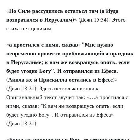
Но Силе рассудилось остаться там (а Иуда
«
возвратился в Иерусалим)
» (Деян.15:34). Этого
стиха нет целиком.
а простился с ними, сказав: "Мне нужно
«
непременно провести приближающийся праздник
в Иерусалиме; к вам же возвращусь опять, если
будет угодно Богу". И отправился из Ефеса.
(Акила же и Прискилла остались в Ефесе)
»
(Деян.18:21). Здесь несколько вставок.
Оригинальный текст звучит так: «…а простился с
ними, сказав: "К вам же возвращусь опять, если
будет угодно Богу". И отправился из Ефеса»
(Деян.18:21).
Когда же пришли мы в Рим, то сотник передал
«