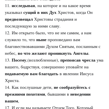
исследывая
11.
, на которое и на какое время
сущий в них Дух
указывал
Христов, когда Он
предвозвещал
Христовы страдания и
последующую за ними славу.
12. Им открыто было, что не им самим, а нам
ныне
служило то, что
проповедано вам
благовествовавшими Духом Святым, посланным с
во что желают проникнуть Ангелы
небес,
.
Посему
препоясав чресла
13.
,(возлюбленные),
ума
вашего, бодрствуя, совершенно уповайте на
подаваемую вам благодать
в явлении Иисуса
Христа.
не сообразуйтесь с
14. Как послушные дети,
прежними похотями
неведении
, бывшими в
вашем
,
17. И если вы называете Отцем Того, Который