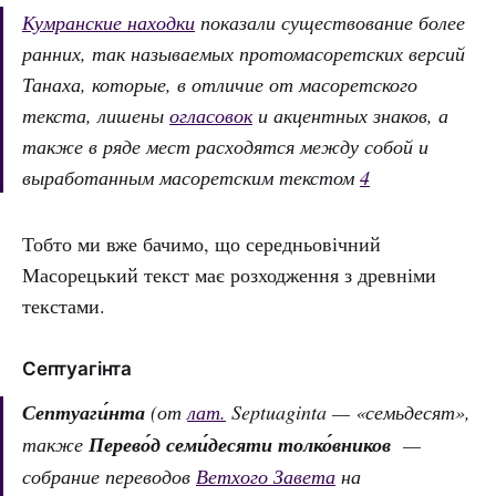
Кумранские находки
показали существование более
ранних, так называемых протомасоретских версий
Танаха, которые, в отличие от масоретского
текста, лишены
огласовок
и акцентных знаков, а
также в ряде мест расходятся между собой и
выработанным масоретским текстом
4
Тобто ми вже бачимо, що середньовічний
Масорецький текст має розходження з древніми
текстами.
Септуагінта
Септуаги́нта
(от
лат.
Septuaginta — «семьдесят»,
также
Перево́д семи́десяти толко́вников
—
собрание переводов
Ветхого Завета
на