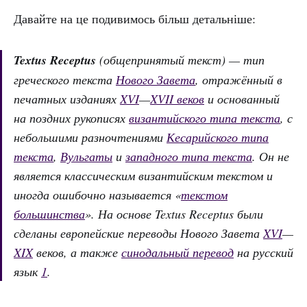
Давайте на це подивимось більш детальніше:
Textus Receptus
(общепринятый текст) — тип
греческого текста
Нового Завета
, отражённый в
печатных изданиях
XVI
—
XVII веков
и основанный
на поздних рукописях
византийского типа текста
, с
небольшими разночтениями
Кесарийского типа
текста
,
Вульгаты
и
западного типа текста
. Он не
является классическим византийским текстом и
иногда ошибочно называется «
текстом
большинства
». На основе Textus Receptus были
сделаны европейские переводы Нового Завета
XVI
—
XIX
веков, а также
синодальный перевод
на русский
язык
1
.