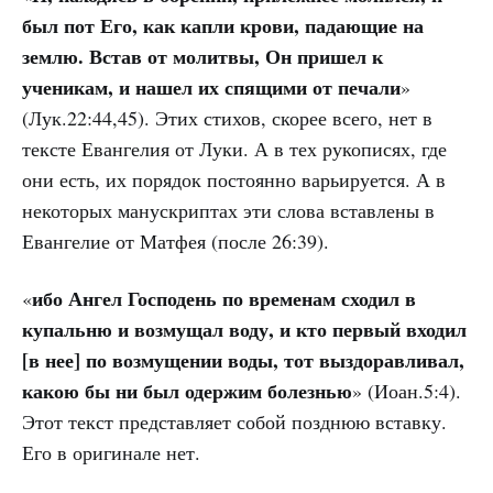
был пот Его, как капли крови, падающие на
землю. Встав от молитвы, Он пришел к
ученикам, и нашел их спящими от печали
»
(Лук.22:44,45). Этих стихов, скорее всего, нет в
тексте Евангелия от Луки. А в тех рукописях, где
они есть, их порядок постоянно варьируется. А в
некоторых манускриптах эти слова вставлены в
Евангелие от Матфея (после 26:39).
ибо Ангел Господень по временам сходил в
«
купальню и возмущал воду, и кто первый входил
[в нее] по возмущении воды, тот выздоравливал,
какою бы ни был одержим болезнью
» (Иоан.5:4).
Этот текст представляет собой позднюю вставку.
Его в оригинале нет.