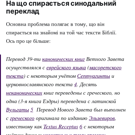
На що спирається синодальний
переклад
Основна проблема полягає в тому, що він
спирається на знайомі на той час тексти Біблії.
Ось про це більше:
Перевод 39-ти
канонических книг
Ветхого Завета
осуществлялся с
еврейского языка
(
масоретского
текста
) с некоторым учётом
Септуагинты
и
церковнославянского текста
4
. Десять
неканонических
книг переведены с греческого, но
одна (3-я книга Ездры) переведена с латинской
Вульгаты
5
Перевод Нового Завета был выполнен
с
греческого
оригинала по изданию
Эльзевиров
,
известному как
Textus Receptus
6
с некоторым
учётом данных
известных к тому времени