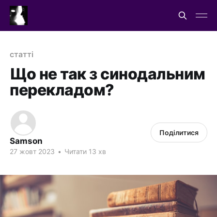
статті
Що не так з синодальним
перекладом?
Поділитися
Samson
27 жовт 2023
•
Читати 13 хв