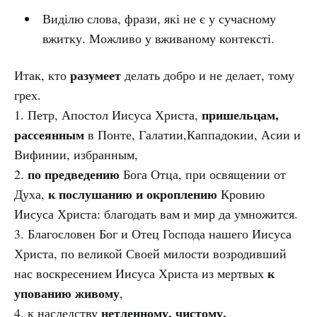
Виділю слова, фрази, які не є у сучасному
вжитку. Можливо у вживаному контексті.
разумеет
Итак, кто
делать добро и не делает, тому
грех.
пришельцам,
1. Петр, Апостол Иисуса Христа,
рассеянным
в Понте, Галатии,Каппадокии, Асии и
Вифинии, избранным,
по предведению
2.
Бога Отца, при освящении от
к послушанию и окроплению
Духа,
Кровию
Иисуса Христа: благодать вам и мир да умножится.
3. Благословен Бог и Отец Господа нашего Иисуса
Христа, по великой Своей милости возродивший
к
нас воскресением Иисуса Христа из мертвых
упованию живому
,
нетленному, чистому,
4. к наследству