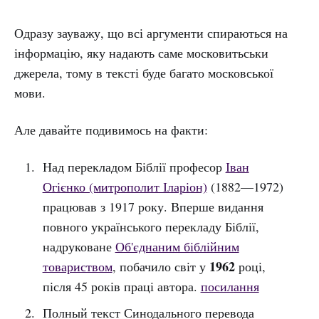
Одразу зауважу, що всі аргументи спираються на
інформацію, яку надають саме московитьськи
джерела, тому в тексті буде багато московської
мови.
Але давайте подивимось на факти:
Над перекладом Біблії професор
Іван
Огієнко (митрополит Іларіон)
(1882—1972)
працював з 1917 року. Вперше видання
повного українського перекладу Біблії,
надруковане
Об'єднаним біблійним
1962
товариством
, побачило світ у
році,
після 45 років праці автора.
посилання
Полный текст Синодального перевода