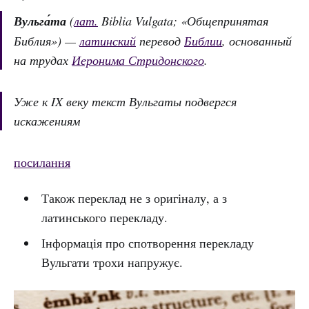
Вульга́та
(
лат.
Biblia Vulgata; «Общепринятая
Библия») —
латинский
перевод
Библии
, основанный
на трудах
Иеронима Стридонского
.
Уже к IX веку текст Вульгаты подвергся
искажениям
посилання
Також переклад не з оригіналу, а з
латинського перекладу.
Інформація про спотворення перекладу
Вульгати трохи напружує.