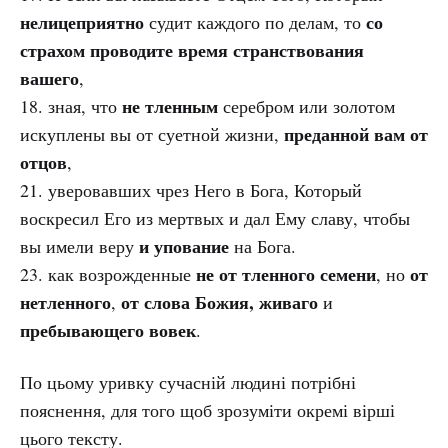
нелицеприятно
со
судит каждого по делам, то
страхом проводите время странствования
вашего
,
не тленным
18. зная, что
серебром или золотом
преданной вам от
искуплены вы от суетной жизни,
отцов
,
21. уверовавших чрез Него в Бога, Который
воскресил Его из мертвых и дал Ему славу, чтобы
и упование
вы имели веру
на Бога.
не от тленного семени
от
23. как возрожденные
, но
нетленного
от слова Божия, живаго
,
и
пребывающего вовек
.
По цьому уривку сучасній людині потрібні
пояснення, для того щоб зрозуміти окремі вірші
цього тексту.