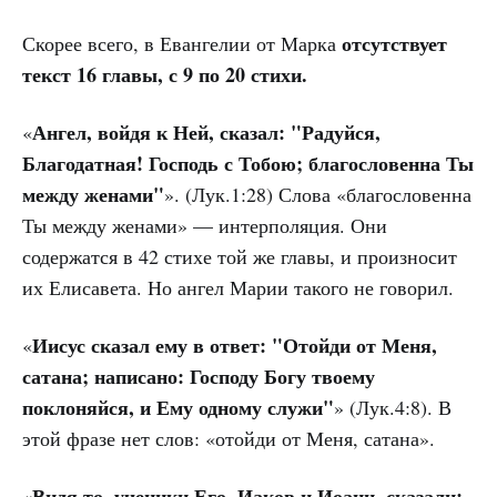
отсутствует
Скорее всего, в Евангелии от Марка
текст 16 главы, с 9 по 20 стихи.
Ангел, войдя к Ней, сказал: "Радуйся,
«
Благодатная! Господь с Тобою; благословенна Ты
между женами"
». (Лук.1:28) Слова «благословенна
Ты между женами» — интерполяция. Они
содержатся в 42 стихе той же главы, и произносит
их Елисавета. Но ангел Марии такого не говорил.
Иисус сказал ему в ответ: "Отойди от Меня,
«
сатана; написано: Господу Богу твоему
поклоняйся, и Ему одному служи"
» (Лук.4:8). В
этой фразе нет слов: «отойди от Меня, сатана».
Видя то, ученики Его, Иаков и Иоанн, сказали:
«