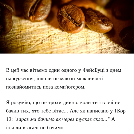
В цей час вітаємо один одного у ФейсБуці з днем
народження, інколи не маючи можливості
познайомитись поза комп'ютером.
Я розумію, що це трохи дивно, коли ти і в очі не
бачив тих, хто тебе вітає... Але як написано у 1Кор
13: "
зараз ми бачимо як через тускле скло...
" А
інколи взагалі не бачимо.