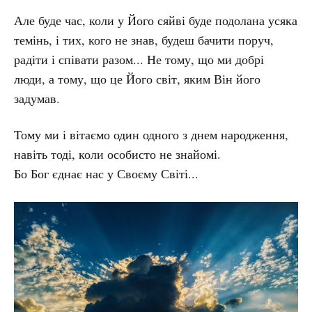
Але буде час, коли у Його сяйві буде подолана усяка
темінь, і тих, кого не знав, будеш бачити поруч,
радіти і співати разом... Не тому, що ми добрі
люди, а тому, що це Його світ, яким Він його
задумав.
Тому ми і вітаємо один одного з днем народження,
навіть тоді, коли особисто не знайомі.
Бо Бог єднає нас у Своєму Світі...