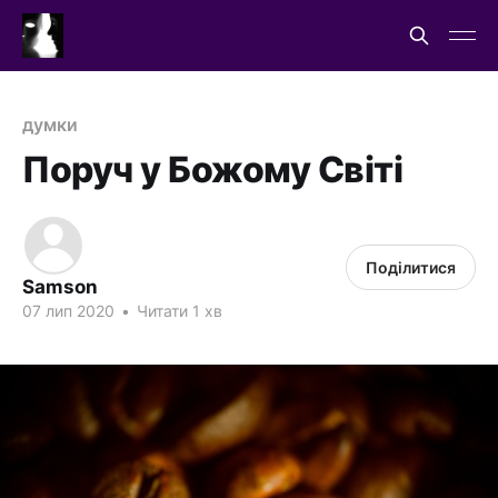
думки
Поруч у Божому Світі
Поділитися
Samson
07 лип 2020
•
Читати 1 хв