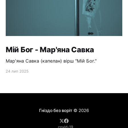
Мій Бог - Мар'яна Савка
Мар'яна Савка (капелан) вірш "Мій Бог."
24 лип 2025
Гніздо без воріт
© 2026
covid-19