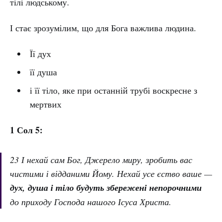
тілі людському.
І стає зрозумілим, що для Бога важлива людина.
Її дух
її душа
і її тіло, яке при останній трубі воскресне з
мертвих
1 Сол 5:
23 І нехай сам Бог, Джерело миру, зробить вас
чистими і відданими Йому. Нехай усе єство ваше —
дух, душа і тіло будуть збережені непорочними
до приходу Господа нашого Ісуса Христа.