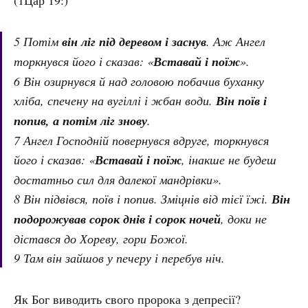
(1Цар 19:)
5 Потім
він ліг під деревом і заснув
. Аж Ангел
торкнувся його і сказав: «
Вставай і поїж
».
6 Він озирнувся й над головою побачив буханку
хліба, спечену на вугіллі і жбан води.
Він поїв і
попив, а потім ліг знову
.
7 Ангел Господній повернувся вдруге, торкнувся
його і сказав: «
Вставай і поїж
, інакше не будеш
достатньо сил для далекої мандрівки».
8 Він підвівся, поїв і попив. Зміцнів від тієї їжі.
Він
подорожував сорок днів і сорок ночей
, доки не
дістався до Хореву, гори Божої.
9 Там він зайшов у печеру і перебув ніч.
Як Бог виводить свого пророка з депресії?