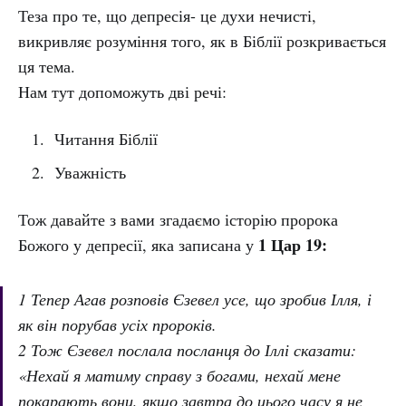
Теза про те, що депресія- це духи нечисті,
викривляє розуміння того, як в Біблії розкривається
ця тема.
Нам тут допоможуть дві речі:
Читання Біблії
Уважність
Тож давайте з вами згадаємо історію пророка
1 Цар 19:
Божого у депресії, яка записана у
1 Тепер Агав розповів Єзевел усе, що зробив Ілля, і
як він порубав усіх пророків.
2 Тож Єзевел послала посланця до Іллі сказати:
«Нехай я матиму справу з богами, нехай мене
покарають вони, якщо завтра до цього часу я не