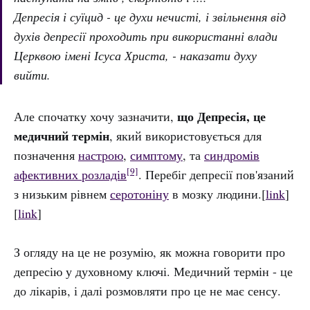
Депресія і суїцид - це духи нечисті, і звільнення від
духів депресії проходить при використанні влади
Церквою імені Ісуса Христа, - наказати духу
вийти.
що Депресія, це
Але спочатку хочу зазначити,
медичний термін
, який використовується для
позначення
настрою
,
симптому
, та
синдромів
[9]
афективних розладів
. Перебіг депресії пов'язаний
з низьким рівнем
серотоніну
в мозку людини.[
link
]
[
link
]
З огляду на це не розумію, як можна говорити про
депресію у духовному ключі. Медичний термін - це
до лікарів, і далі розмовляти про це не має сенсу.