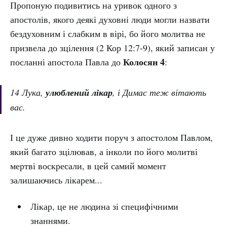
Пропоную подивитись на уривок одного з
апостолів, якого деякі духовні люди могли назвати
бездуховним і слабким в вірі, бо його молитва не
призвела до зцілення (2 Кор 12:7-9), який записан у
Колосян 4
посланні апостола Павла до
:
14 Лука,
улюблений лікар
, і Димас теж вітають
вас.
І це дуже дивно ходити поруч з апостолом Павлом,
який багато зцілював, а інколи по його молитві
мертві воскресали, в цей самий момент
залишаючись лікарем...
Лікар, це не людина зі специфічними
знаннями.