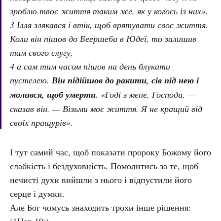
зроблю твоє життя таким же, як у когось із них».
3 Ілля злякався і втік, щоб врятувати своє життя.
Коли він пішов до Беершеби в Юдеї, то залишив
там свого слугу,
4 а сам тим часом пішов на день блукати
пустелею.
Він підійшов до ракити, сів під нею і
молився, щоб умерти
. «Годі з мене, Господи, —
сказав він. — Візьми моє життя. Я не кращий від
своїх пращурів».
І тут самий час, щоб показати пророку Божому його
слабкість і бездуховність. Помолитись за те, щоб
нечисті духи вийшли з нього і відпустили його
серце і думки.
Але Бог чомусь знаходить трохи інше рішення: