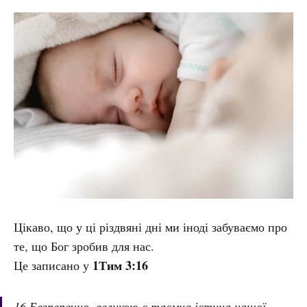
Цікаво, що у ці різдвяні дні ми іноді забуваємо про
те, що Бог зробив для нас.
1Тим 3:16
Це записано у
16 Безперечно, великою є таємна істина нашої