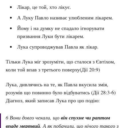
Лікар, це той, хто лікує.
А Луку Павло називає улюбленим лікарем.
Йому і на думку не спадало ігнорувати
призвання Луки бути лікарем.
Лука супроводжував Павла як лікар.
Тільки Лука міг зрозуміти, що сталося з Євтіхом,
коли той впав з третього поверху(Дії 20:9)
Лука, дивлячись на те, як Павла вкусила змія,
розумів що повинно було відбуватись (Дії 28:3-6)
Діагноз, який записав Лука про цю подію:
6 Вони довго чекали, що
він спухне чи раптом
впаде мертвий
. А як побачили, що нічого такого з