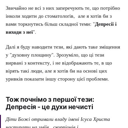
Звичайно не всі з них заперечують те, що потрібно
інколи ходити до стоматологів, але я хотів би з
Депресії і
вами торкнутись більш складної теми: "
виходи з неї
".
Далі я буду наводити тези, які дають таке зміщення
у "духовну площину". Зрозуміло, що ці тези
вирвані з контексту, і не відображають те, в що
вірять такі люди, але я хотів би на основі цих
уривків показати іншу сторону цієї проблеми.
Тож почнімо з першої тези:
Депресія - це духи нечисті
Діти Божі отримали владу імені Ісуса Христа
наступати на зміїв , скорпіонів і ....