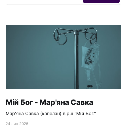
Мій Бог - Мар'яна Савка
Мар'яна Савка (капелан) вірш "Мій Бог."
24 лип 2025